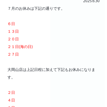
2025.6.30
製品と購入補助金
７月のお休みは下記の通りです。
初めての方
よくあるご質問
６日
１３日
会社案内
２０日
２１日(海の日)
採用情報
２７日
大岡山店は上記日程に加えて下記もお休みになりま
す。
２日
４日