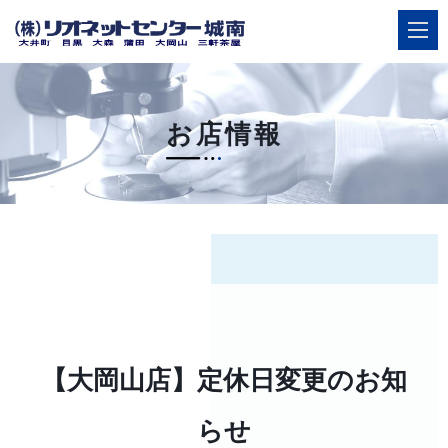
お店情報
ご相談
店舗案内・簡単ネット予約
HOME
選ばれる理由
【大岡山店】定休日変更のお知
店舗案内
サービス
らせ